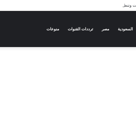
وتنظيف شاملة في جدة والدمام: احصل على بيئة نظيفة وآمنة اليوم
السعودية
مصر
ترددات القنوات
منوعات