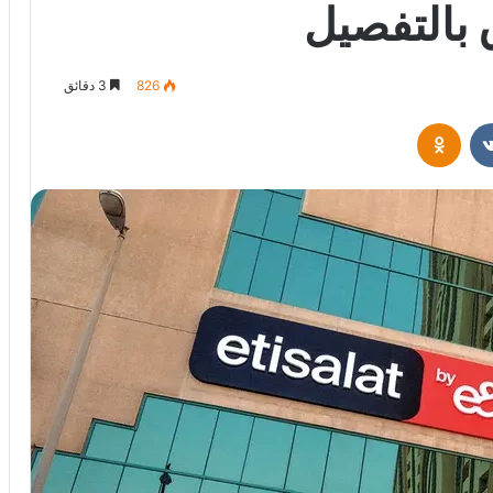
826
3 دقائق
ريست
Odnoklassniki