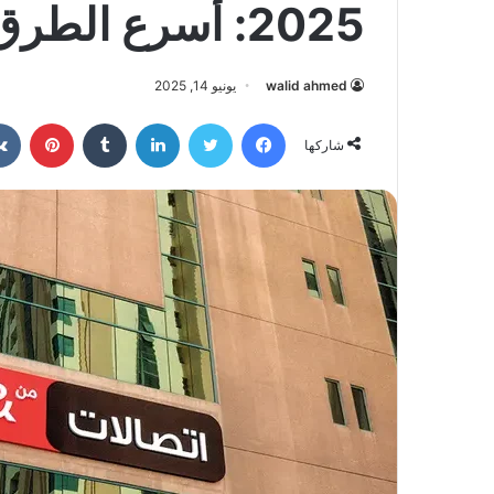
2025: أسرع الطرق بالتفصيل
walid ahmed
يونيو 14, 2025
فيسبوك
تويتر
لينكدإن
بينتي
شاركها