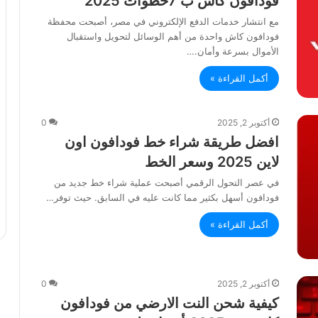
فودافون كاش ب 7خطوات 2025
مع انتشار خدمات الدفع الإلكتروني في مصر، أصبحت محفظة
فودافون كاش واحدة من أهم الوسائل لتحويل واستقبال
الأموال بسرعة وأمان.…
أكمل القراءة »
أكتوبر 2, 2025
0
افضل طريقة شراء خط فودافون اون
لاين 2025 وسعر الخط
في عصر التحول الرقمي أصبحت عملية شراء خط جديد من
فودافون أسهل بكثير مما كانت عليه في السابق. حيث توفر…
أكمل القراءة »
أكتوبر 2, 2025
0
كيفية شحن النت الارضي من فودافون