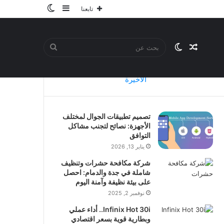
إضافة
الوضع
تابعنا
عمود
المظلم
جانبي
مقال
الوضع
بحث
الأخيرة
عشوائي
المظلم
عن
تصميم تطبيقات الجوال لمختلف
الأجهزة: نصائح لتجنب مشاكل
التوافق
يناير 13, 2026
شركة مكافحة حشرات وتنظيف
شاملة في جدة والدمام: احصل
على بيئة نظيفة وآمنة اليوم
نوفمبر 2, 2025
Infinix Hot 30i.. أداء عملي
وبطارية قوية بسعر اقتصادي