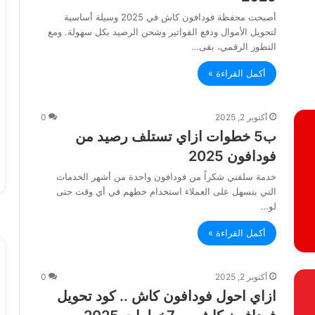
أصبحت محفظة فودافون كاش في 2025 وسيلة أساسية
لتحويل الأموال ودفع الفواتير وشحن الرصيد بكل سهولة. ومع
التطور الرقمي، بقى…
أكمل القراءة »
أكتوبر 2, 2025
0
ب5 خطوات ازاي تستلف رصيد من
فودافون 2025
خدمة سلفني شكراً من فودافون واحدة من أشهر الخدمات
التي بتسهل على العملاء استخدام خطهم في أي وقت حتى
لو…
أكمل القراءة »
أكتوبر 2, 2025
0
ازاي احول فودافون كاش .. كود تحويل